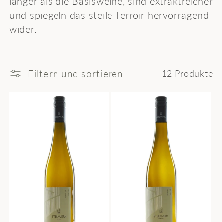
länger als die Basisweine, sind extraktreicher
o
und spiegeln das steile Terroir hervorragend
r
wider.
i
e
Filtern und sortieren
12 Produkte
: