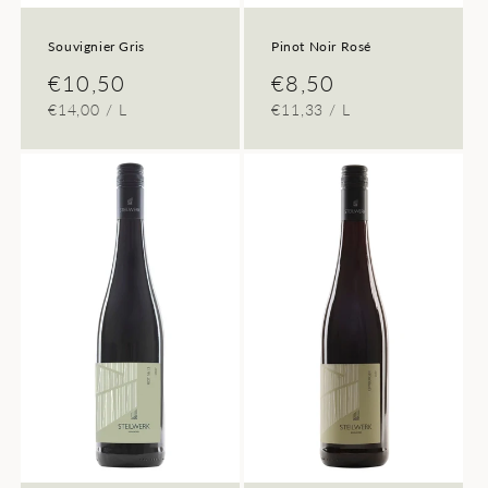
Souvignier Gris
Pinot Noir Rosé
Normaler
€10,50
Normaler
€8,50
GRUNDPREIS
PRO
GRUNDPREIS
PRO
€14,00
/
L
€11,33
/
L
Preis
Preis