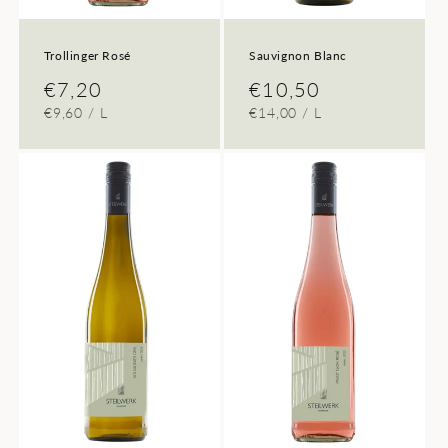
Trollinger Rosé
Sauvignon Blanc
Normaler
€7,20
Normaler
€10,50
GRUNDPREIS
PRO
GRUNDPREIS
PRO
€9,60
/
L
€14,00
/
L
Preis
Preis