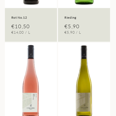
Rot No.12
Riesling
Normaler
€10,50
Normaler
€5,90
GRUNDPREIS
PRO
GRUNDPREIS
PRO
€14,00
/
L
€5,90
/
L
Preis
Preis