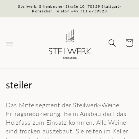
Direkt
Steilwerk, Sillenbucher Straße 10, 70329 Stuttgart-
zum
Rohracker, Telefon +49 711 6759323
Inhalt
Warenko
K
steiler
a
Das Mittelsegment der Steilwerk-Weine.
t
Ertragsreduzierung. Beim Ausbau darf das
e
Holzfass zum Einsatz kommen. Alle Weine
g
sind trocken ausgebaut. Sie reifen im Keller