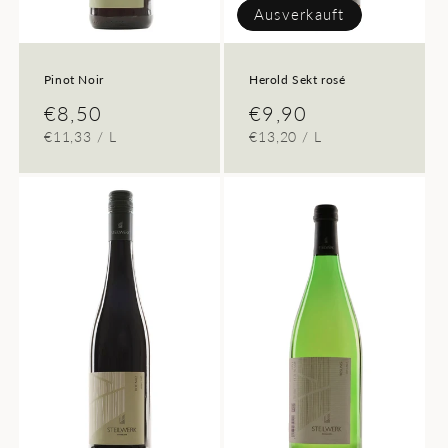
Ausverkauft
Pinot Noir
Herold Sekt rosé
Normaler
€8,50
Normaler
€9,90
GRUNDPREIS
PRO
GRUNDPREIS
PRO
€11,33
/
L
€13,20
/
L
Preis
Preis