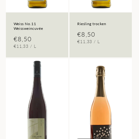
Weiss No.11
Riesling trocken
Weissweincuvée
Normaler
€8,50
Normaler
€8,50
GRUNDPREIS
PRO
€11,33
/
L
Preis
GRUNDPREIS
PRO
€11,33
/
L
Preis