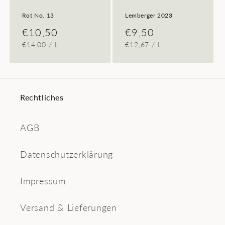
Rot No. 13
Lemberger 2023
Normaler
€10,50
Normaler
€9,50
GRUNDPREIS
PRO
GRUNDPREIS
PRO
€14,00
/
L
€12,67
/
L
Preis
Preis
Rechtliches
AGB
Datenschutzerklärung
Impressum
Versand & Lieferungen