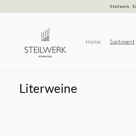
Direkt
Steilwerk, 
zum
Inhalt
Home
Sortiment
K
Literweine
a
t
e