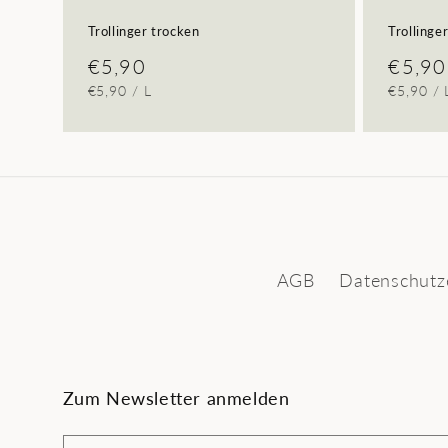
Trollinger trocken
Trollinge
Normaler
€5,90
Norma
€5,90
GRUNDPREIS
PRO
GRUNDP
€5,90
/
L
€5,90
/
Preis
Preis
AGB
Datenschutz
Zum Newsletter anmelden