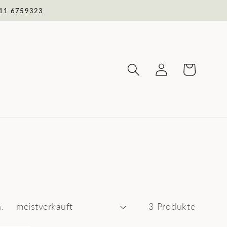
 711 6759323
Einloggen
Warenkorb
:
3 Produkte