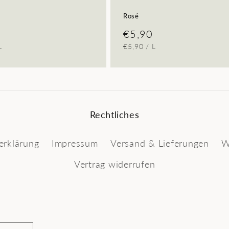
r
Rosé
ler
Normaler
€5,90
REIS
PRO
GRUNDPREIS
PRO
L
€5,90
/
L
Preis
Rechtliches
erklärung
Impressum
Versand & Lieferungen
W
Vertrag widerrufen