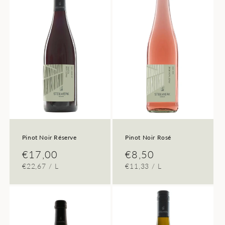
Pinot Noir Réserve
Pinot Noir Rosé
Normaler
€17,00
Normaler
€8,50
GRUNDPREIS
PRO
GRUNDPREIS
PRO
€22,67
/
L
€11,33
/
L
Preis
Preis