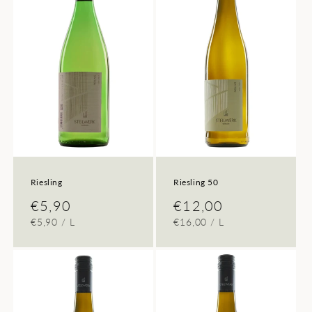
Riesling
Riesling 50
Normaler
€5,90
Normaler
€12,00
GRUNDPREIS
PRO
GRUNDPREIS
PRO
€5,90
/
L
€16,00
/
L
Preis
Preis