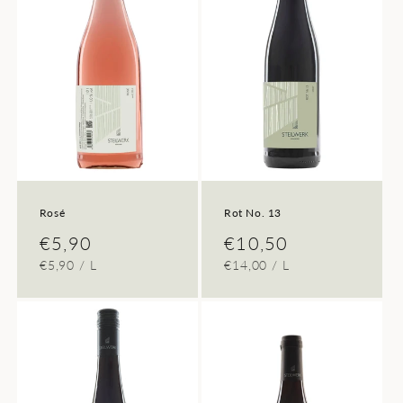
Rosé
Rot No. 13
Normaler
€5,90
Normaler
€10,50
GRUNDPREIS
PRO
GRUNDPREIS
PRO
€5,90
/
L
€14,00
/
L
Preis
Preis