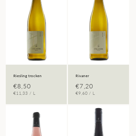
Riesling trocken
Rivaner
Normaler
€8,50
Normaler
€7,20
GRUNDPREIS
PRO
GRUNDPREIS
PRO
€11,33
/
L
€9,60
/
L
Preis
Preis