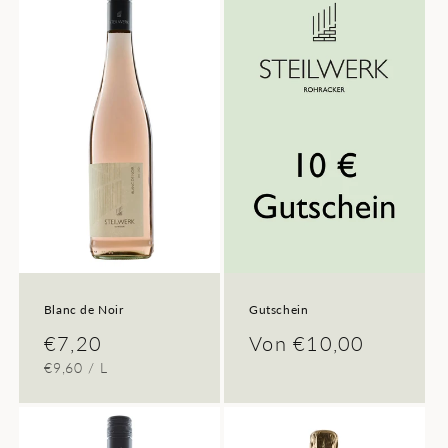
o
r
i
e
:
Blanc de Noir
Gutschein
Normaler
€7,20
Normaler
Von €10,00
GRUNDPREIS
PRO
€9,60
/
L
Preis
Preis