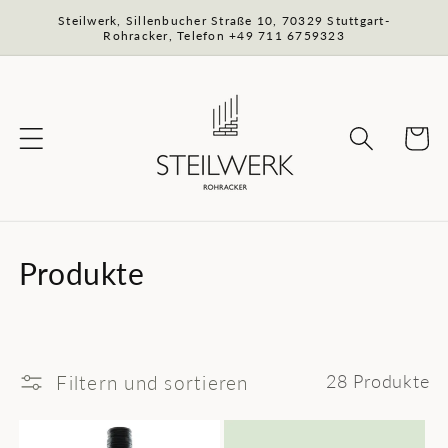
Direkt
Steilwerk, Sillenbucher Straße 10, 70329 Stuttgart-
zum
Rohracker, Telefon +49 711 6759323
Inhalt
Warenko
K
Produkte
a
t
e
Filtern und sortieren
28 Produkte
g