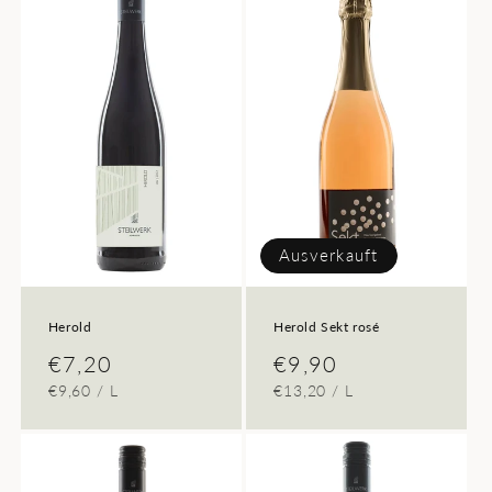
Ausverkauft
Herold
Herold Sekt rosé
Normaler
€7,20
Normaler
€9,90
GRUNDPREIS
PRO
GRUNDPREIS
PRO
€9,60
/
L
€13,20
/
L
Preis
Preis