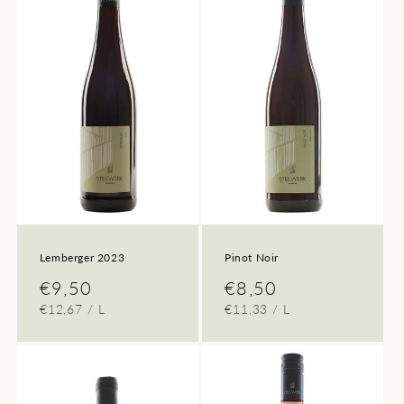
Lemberger 2023
Pinot Noir
Normaler
€9,50
Normaler
€8,50
GRUNDPREIS
PRO
GRUNDPREIS
PRO
€12,67
/
L
€11,33
/
L
Preis
Preis