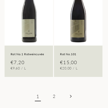
Rot No.1 Rotweincuvée
Rot No.101
Normaler
€7,20
Normaler
€15,00
GRUNDPREIS
PRO
GRUNDPREIS
PRO
€9,60
/
L
€20,00
/
L
Preis
Preis
1
2