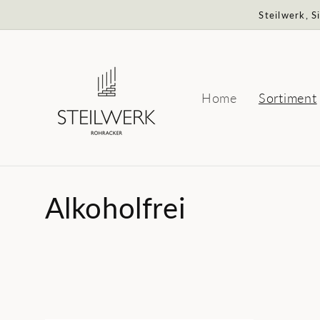
Direkt
Steilwerk, 
zum
Inhalt
Home
Sortiment
K
Alkoholfrei
a
t
e