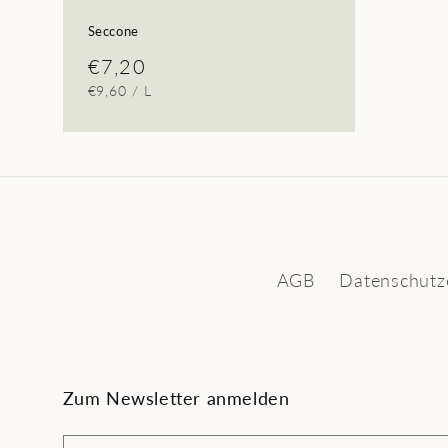
Seccone
Normaler
€7,20
GRUNDPREIS
PRO
€9,60
/
L
Preis
AGB
Datenschutz
Zum Newsletter anmelden