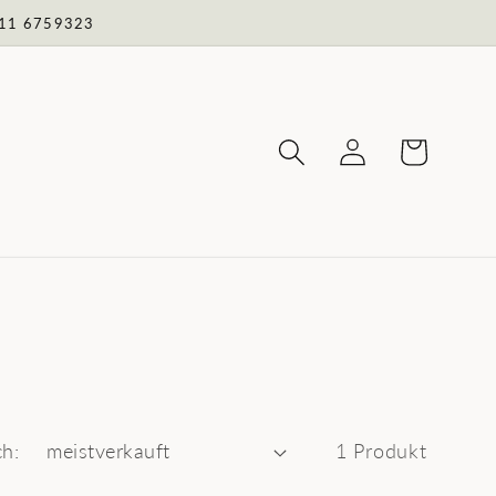
 711 6759323
Einloggen
Warenkorb
ch:
1 Produkt