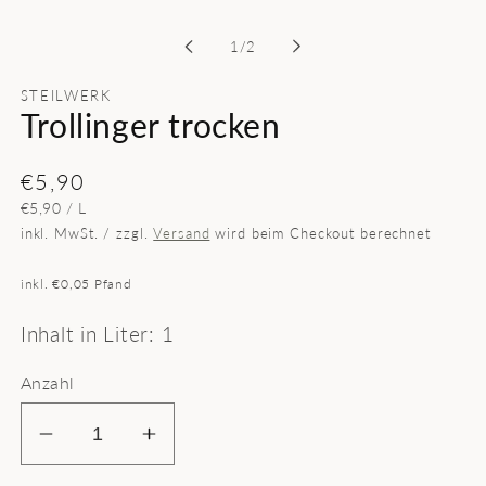
in
Modal
von
1
/
2
öffnen
STEILWERK
Trollinger trocken
Normaler
€5,90
GRUNDPREIS
PRO
€5,90
/
L
Preis
inkl. MwSt. / zzgl.
Versand
wird beim Checkout berechnet
inkl. €0,05 Pfand
Inhalt in Liter: 1
Anzahl
Verringere
Erhöhe
die
die