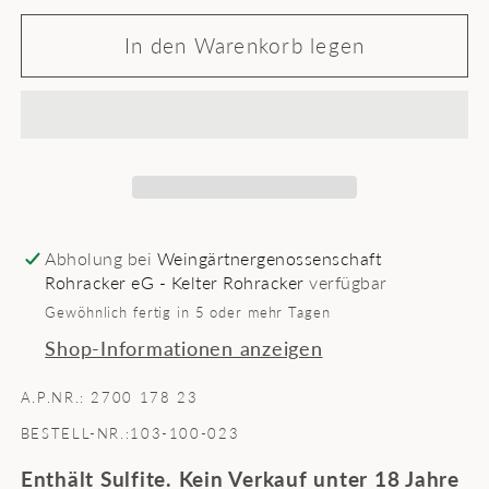
Menge
Menge
für
für
In den Warenkorb legen
Trollinger
Trollinger
trocken
trocken
Abholung bei
Weingärtnergenossenschaft
Rohracker eG - Kelter Rohracker
verfügbar
Gewöhnlich fertig in 5 oder mehr Tagen
Shop-Informationen anzeigen
A.P.NR.: 2700 178 23
BESTELL-NR.:103-100-023
Enthält Sulfite. Kein Verkauf unter 18 Jahre