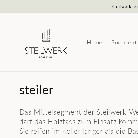
Direkt
Steilwerk, 
zum
Inhalt
Home
Sortiment
K
steiler
a
Das Mittelsegment der Steilwerk-We
t
darf das Holzfass zum Einsatz komm
Sie reifen im Keller länger als die B
e