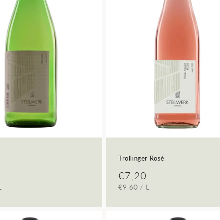
Trollinger Rosé
ler
Normaler
€7,20
REIS
PRO
GRUNDPREIS
PRO
L
€9,60
/
L
Preis