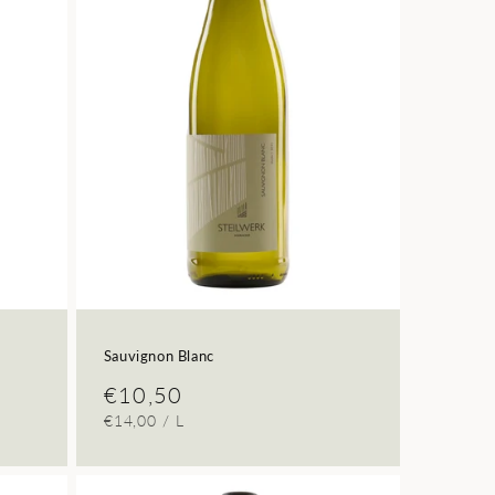
Sauvignon Blanc
Normaler
€10,50
GRUNDPREIS
PRO
€14,00
/
L
Preis