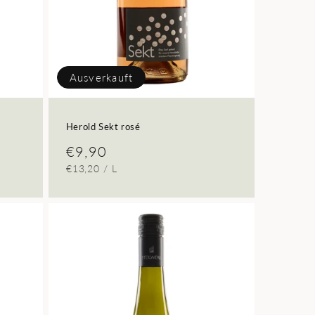
Ausverkauft
Herold Sekt rosé
Normaler
€9,90
GRUNDPREIS
PRO
€13,20
/
L
Preis