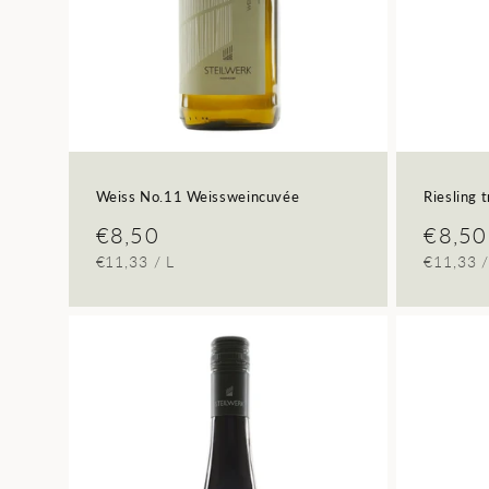
Weiss No.11 Weissweincuvée
Riesling 
Normaler
€8,50
Norma
€8,50
GRUNDPREIS
PRO
GRUNDP
€11,33
/
L
€11,33
Preis
Preis