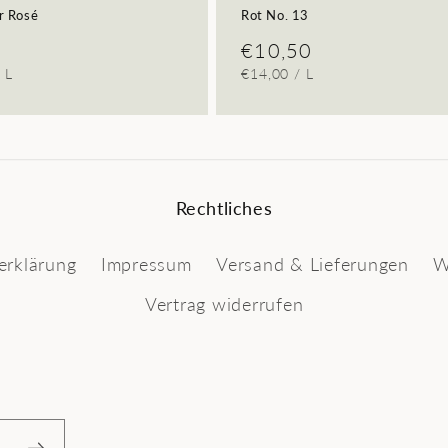
r Rosé
Rot No. 13
ler
Normaler
€10,50
REIS
PRO
GRUNDPREIS
PRO
/
L
€14,00
/
L
Preis
Rechtliches
erklärung
Impressum
Versand & Lieferungen
W
Vertrag widerrufen