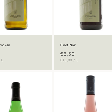
trocken
Pinot Noir
ler
Normaler
€8,50
REIS
PRO
GRUNDPREIS
PRO
/
L
€11,33
/
L
Preis