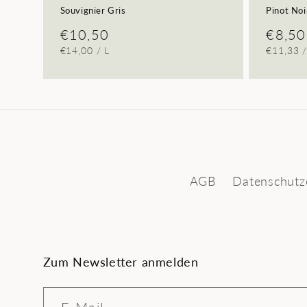
Souvignier Gris
Pinot Noi
Normaler
€10,50
Norma
€8,50
GRUNDPREIS
PRO
GRUNDP
€14,00
/
L
€11,33
Preis
Preis
AGB
Datenschutz
Zum Newsletter anmelden
E-Mail