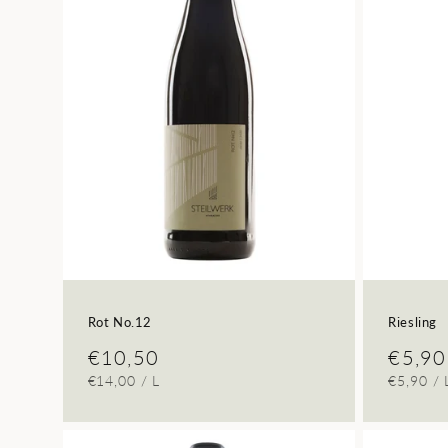
Rot No.12
Riesling
Normaler
€10,50
Norma
€5,90
GRUNDPREIS
PRO
GRUNDP
€14,00
/
L
€5,90
/
Preis
Preis