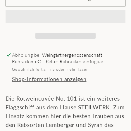
Rot
Rot
No.101
No.101
Abholung bei
Weingärtnergenossenschaft
Rohracker eG - Kelter Rohracker
verfügbar
Gewöhnlich fertig in 5 oder mehr Tagen
Shop-Informationen anzeigen
Die Rotweincuvée No. 101 ist ein weiteres
Flaggschiff aus dem Hause STEILWERK. Zum
Einsatz kommen hier die besten Trauben aus
den Rebsorten Lemberger und Syrah des