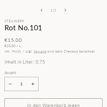
in
Modal
von
1
/
2
öffnen
STEILWERK
Rot No.101
Normaler
€15,00
GRUNDPREIS
PRO
€20,00
/
L
Preis
inkl. MwSt. / zzgl.
Versand
wird beim Checkout berechnet
Inhalt in Liter: 0,75
Anzahl
Verringere
Erhöhe
die
die
Menge
Menge
für
für
In den Warenkorb legen